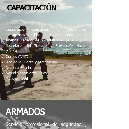
CAPACITACIÓN
Capacitación constante. Por medio de
instructores certificados y reconocidos por la
Agencia Federal de Aviación Civil (AFAC) y la
Secretaria del Trabajo y Prevención Social
(STPS).
Cursos AVSEC
Uso de la Fuerza y Armamento
Defensa Policial
Acondicionamiento Físico
Manejo Táctil
ARMADOS
Servicio profesional de seguridad ,