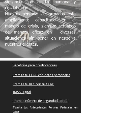
vigilancia con calidad humana y
confiabilidad.
Nuestro personal de armados esta
ampliamente capacitado en el
manejo de crisis, siempre actuando
de manera eficaz en diversas
situaciones sin poner en riesgo a
nuestros clientes.
Beneficios para Colaboradores
Tramita tu CURP con datos personales
Tramita tu RFC con tu CURP
IMSS Digital
Tramita número de Seguridad Social
Tramita tus Antecedentes Penales Federales en
línea