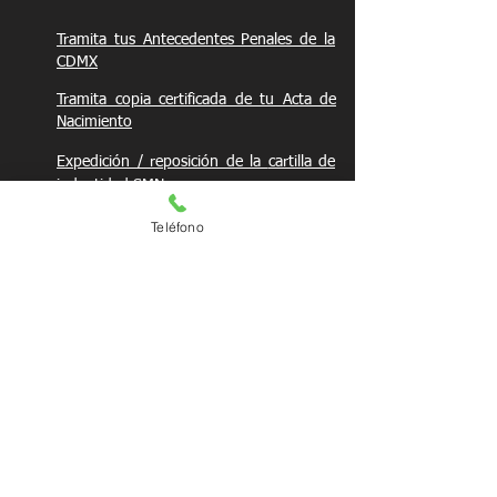
Tramita tus Antecedentes Penales de la
CDMX
Tramita copia certificada de tu Acta de
Nacimiento
Expedición / reposición de
la
cartilla de
indentidad SMN
Proceso
para reposición de la credencial
Teléfono
para votar INE
Proceso
para reposición certificado de
Primaria / Secundaria
Proceso
para reposición certificado
Preparatoria UNAM
Proceso
para reposición certificado
Preparatoria SEP
Teléfonos de conta
cto