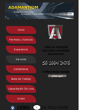
Inicio
Permisos y licencias
LÍNEA DE ATENCIÓN
Experiencia
EXCLUSIVA A GUARDIAS
ADAMANTIUM
Servicios
56 1994 2
476
Contáctanos
Prefieres enviar mensaje
¡Click aqui!
Bolsa de Trabajo
Capacitación On-Line
Avisos
CDMX
55 7652 6500